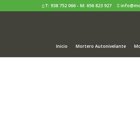
T:
938 752 066
- M:
656 823 927
info@mo
Inicio
Mortero Autonivelante
Mo