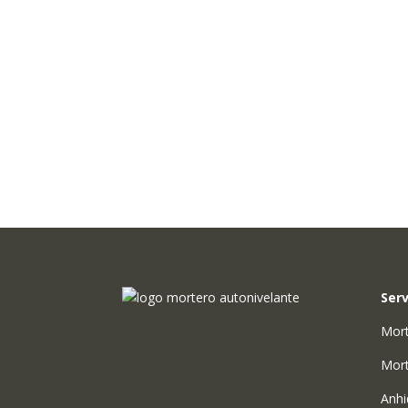
Serv
Mort
Mor
Anhi