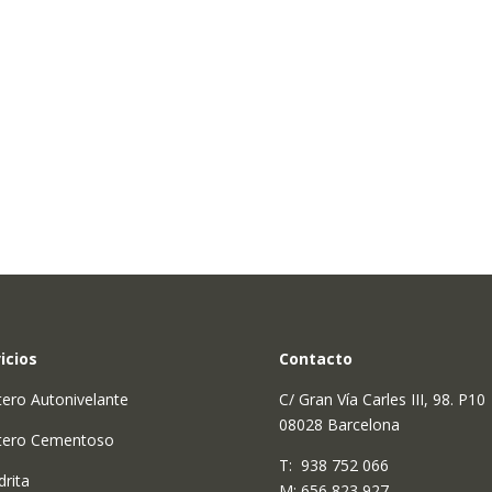
icios
Contacto
ero Autonivelante
C/ Gran Vía Carles III, 98. P10
08028 Barcelona
tero Cementoso
T:
938 752 066
drita
M:
656 823 927