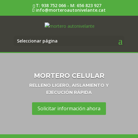
T:
938 752 066
- M:
656 823 927
info@morteroautonivelante.cat
Seleccionar página
MORTERO CELULAR
RELLENO LIGERO, AISLAMIENTO Y
EJECUCIÓN RÁPIDA
Solicitar información ahora